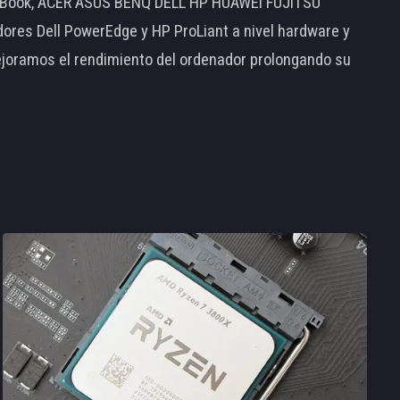
MacBook, ACER ASUS BENQ DELL HP HUAWEI FUJITSU
s Dell PowerEdge y HP ProLiant a nivel hardware y
ejoramos el rendimiento del ordenador prolongando su