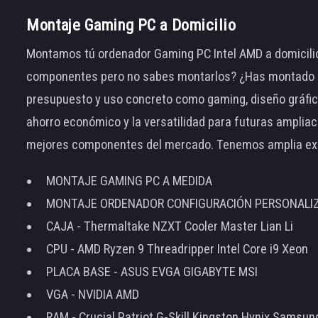
Montaje Gaming PC a Domicilio
Montamos tú ordenador Gaming PC Intel AMD a domicilio
componentes pero no sabes montarlos? ¿Has montado el
presupuesto y uso concreto como gaming, diseño gráfic
ahorro económico y la versatilidad para futuras amplia
mejores componentes del mercado. Tenemos amplia ex
MONTAJE GAMING PC A MEDIDA
MONTAJE ORDENADOR CONFIGURACIÓN PERSONALI
CAJA - Thermaltake NZXT Cooler Master Lian Li
CPU - AMD Ryzen 9 Threadripper Intel Core i9 Xeon
PLACA BASE - ASUS EVGA GIGABYTE MSI
VGA - NVIDIA AMD
RAM - Crucial Patriot G-Skill Kingston Hynix Samsu