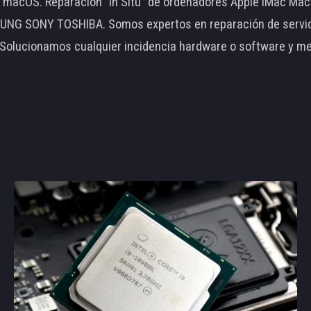
le macOS. Reparación "In Situ" de ordenadores Apple iMac 
 SONY TOSHIBA. Somos expertos en reparación de servidore
 Solucionamos cualquier incidencia hardware o software y m