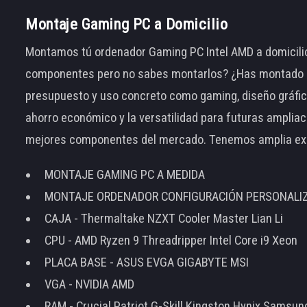
Montaje Gaming PC a Domicilio
Montamos tú ordenador Gaming PC Intel AMD a domicilio
componentes pero no sabes montarlos? ¿Has montado el
presupuesto y uso concreto como gaming, diseño gráfic
ahorro económico y la versatilidad para futuras amplia
mejores componentes del mercado. Tenemos amplia ex
MONTAJE GAMING PC A MEDIDA
MONTAJE ORDENADOR CONFIGURACIÓN PERSONALI
CAJA - Thermaltake NZXT Cooler Master Lian Li
CPU - AMD Ryzen 9 Threadripper Intel Core i9 Xeon
PLACA BASE - ASUS EVGA GIGABYTE MSI
VGA - NVIDIA AMD
RAM - Crucial Patriot G-Skill Kingston Hynix Samsu