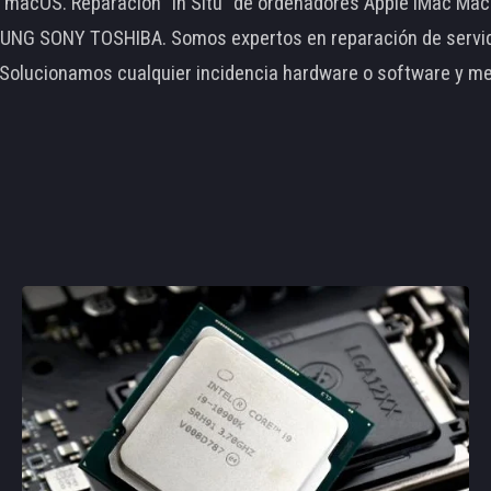
le macOS. Reparación "In Situ" de ordenadores Apple iMac 
 SONY TOSHIBA. Somos expertos en reparación de servidore
 Solucionamos cualquier incidencia hardware o software y m