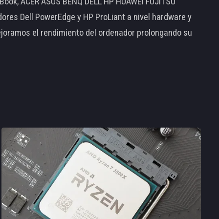
MacBook, ACER ASUS BENQ DELL HP HUAWEI FUJITSU
s Dell PowerEdge y HP ProLiant a nivel hardware y
ejoramos el rendimiento del ordenador prolongando su