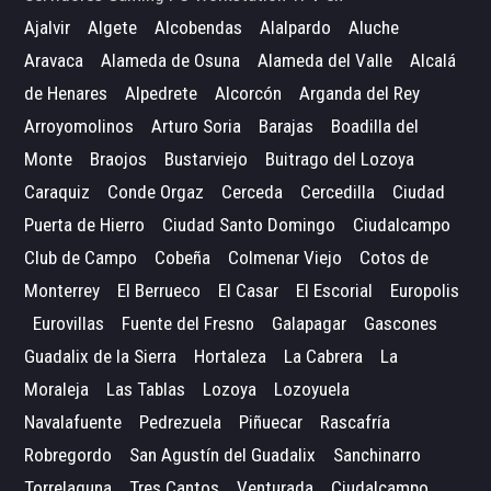
Ajalvir
Algete
Alcobendas
Alalpardo
Aluche
Aravaca
Alameda de Osuna
Alameda del Valle
Alcalá
de Henares
Alpedrete
Alcorcón
Arganda del Rey
Arroyomolinos
Arturo Soria
Barajas
Boadilla del
Monte
Braojos
Bustarviejo
Buitrago del Lozoya
Caraquiz
Conde Orgaz
Cerceda
Cercedilla
Ciudad
Puerta de Hierro
Ciudad Santo Domingo
Ciudalcampo
Club de Campo
Cobeña
Colmenar Viejo
Cotos de
Monterrey
El Berrueco
El Casar
El Escorial
Europolis
Eurovillas
Fuente del Fresno
Galapagar
Gascones
Guadalix de la Sierra
Hortaleza
La Cabrera
La
Moraleja
Las Tablas
Lozoya
Lozoyuela
Navalafuente
Pedrezuela
Piñuecar
Rascafría
Robregordo
San Agustín del Guadalix
Sanchinarro
Torrelaguna
Tres Cantos
Venturada
Ciudalcampo