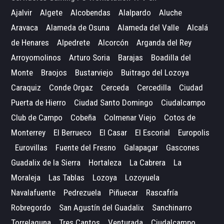
Ajalvir
Algete
Alcobendas
Alalpardo
Aluche
Aravaca
Alameda de Osuna
Alameda del Valle
Alcalá
de Henares
Alpedrete
Alcorcón
Arganda del Rey
Arroyomolinos
Arturo Soria
Barajas
Boadilla del
Monte
Braojos
Bustarviejo
Buitrago del Lozoya
Caraquiz
Conde Orgaz
Cerceda
Cercedilla
Ciudad
Puerta de Hierro
Ciudad Santo Domingo
Ciudalcampo
Club de Campo
Cobeña
Colmenar Viejo
Cotos de
Monterrey
El Berrueco
El Casar
El Escorial
Europolis
Eurovillas
Fuente del Fresno
Galapagar
Gascones
Guadalix de la Sierra
Hortaleza
La Cabrera
La
Moraleja
Las Tablas
Lozoya
Lozoyuela
Navalafuente
Pedrezuela
Piñuecar
Rascafría
Robregordo
San Agustín del Guadalix
Sanchinarro
Torrelaguna
Tres Cantos
Venturada
Ciudalcampo