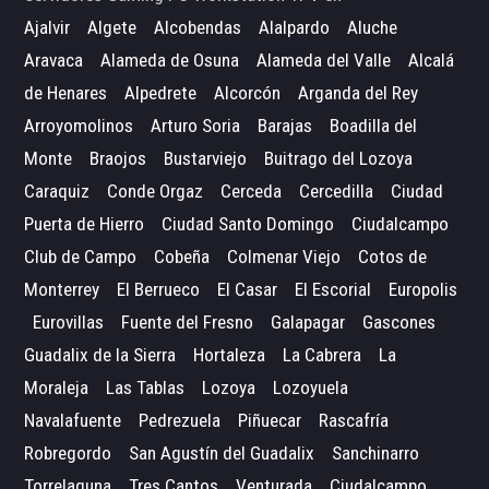
Ajalvir
Algete
Alcobendas
Alalpardo
Aluche
Aravaca
Alameda de Osuna
Alameda del Valle
Alcalá
de Henares
Alpedrete
Alcorcón
Arganda del Rey
Arroyomolinos
Arturo Soria
Barajas
Boadilla del
Monte
Braojos
Bustarviejo
Buitrago del Lozoya
Caraquiz
Conde Orgaz
Cerceda
Cercedilla
Ciudad
Puerta de Hierro
Ciudad Santo Domingo
Ciudalcampo
Club de Campo
Cobeña
Colmenar Viejo
Cotos de
Monterrey
El Berrueco
El Casar
El Escorial
Europolis
Eurovillas
Fuente del Fresno
Galapagar
Gascones
Guadalix de la Sierra
Hortaleza
La Cabrera
La
Moraleja
Las Tablas
Lozoya
Lozoyuela
Navalafuente
Pedrezuela
Piñuecar
Rascafría
Robregordo
San Agustín del Guadalix
Sanchinarro
Torrelaguna
Tres Cantos
Venturada
Ciudalcampo