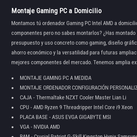
Montaje Gaming PC a Domicilio
Montamos tú ordenador Gaming PC Intel AMD a domicilio
componentes pero no sabes montarlos? ¿Has montado el
presupuesto y uso concreto como gaming, diseño gráfic
ahorro económico y la versatilidad para futuras amplia
mejores componentes del mercado. Tenemos amplia ex
MONTAJE GAMING PC A MEDIDA
MONTAJE ORDENADOR CONFIGURACIÓN PERSONALI
CAJA - Thermaltake NZXT Cooler Master Lian Li
CPU - AMD Ryzen 9 Threadripper Intel Core i9 Xeon
PLACA BASE - ASUS EVGA GIGABYTE MSI
VGA - NVIDIA AMD
RAM - Crucial Patriot G-Skill Kingston Hynix Samsu