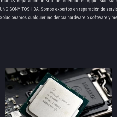
le macOS. Reparación "In Situ" de ordenadores Apple iMac 
 SONY TOSHIBA. Somos expertos en reparación de servidore
 Solucionamos cualquier incidencia hardware o software y m