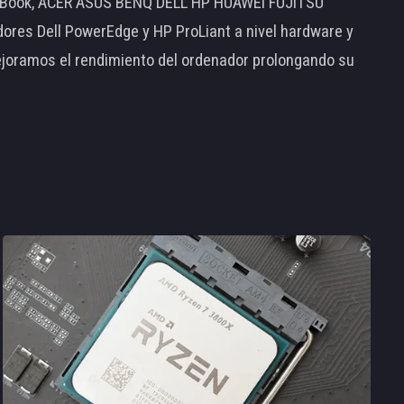
MacBook, ACER ASUS BENQ DELL HP HUAWEI FUJITSU
s Dell PowerEdge y HP ProLiant a nivel hardware y
ejoramos el rendimiento del ordenador prolongando su