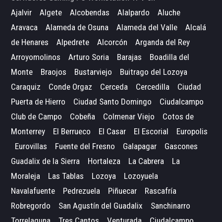
Ajalvir
Algete
Alcobendas
Alalpardo
Aluche
Aravaca
Alameda de Osuna
Alameda del Valle
Alcalá
de Henares
Alpedrete
Alcorcón
Arganda del Rey
Arroyomolinos
Arturo Soria
Barajas
Boadilla del
Monte
Braojos
Bustarviejo
Buitrago del Lozoya
Caraquiz
Conde Orgaz
Cerceda
Cercedilla
Ciudad
Puerta de Hierro
Ciudad Santo Domingo
Ciudalcampo
Club de Campo
Cobeña
Colmenar Viejo
Cotos de
Monterrey
El Berrueco
El Casar
El Escorial
Europolis
Eurovillas
Fuente del Fresno
Galapagar
Gascones
Guadalix de la Sierra
Hortaleza
La Cabrera
La
Moraleja
Las Tablas
Lozoya
Lozoyuela
Navalafuente
Pedrezuela
Piñuecar
Rascafría
Robregordo
San Agustín del Guadalix
Sanchinarro
Torrelaguna
Tres Cantos
Venturada
Ciudalcampo