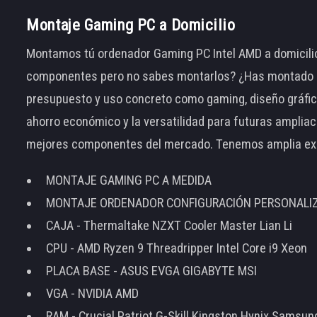
Montaje Gaming PC a Domicilio
Montamos tú ordenador Gaming PC Intel AMD a domicilio
componentes pero no sabes montarlos? ¿Has montado el
presupuesto y uso concreto como gaming, diseño gráfic
ahorro económico y la versatilidad para futuras amplia
mejores componentes del mercado. Tenemos amplia ex
MONTAJE GAMING PC A MEDIDA
MONTAJE ORDENADOR CONFIGURACIÓN PERSONALI
CAJA - Thermaltake NZXT Cooler Master Lian Li
CPU - AMD Ryzen 9 Threadripper Intel Core i9 Xeon
PLACA BASE - ASUS EVGA GIGABYTE MSI
VGA - NVIDIA AMD
RAM - Crucial Patriot G-Skill Kingston Hynix Samsu