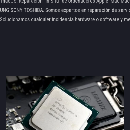
le macOS. Reparación "In Situ" de ordenadores Apple iMac 
 SONY TOSHIBA. Somos expertos en reparación de servidore
 Solucionamos cualquier incidencia hardware o software y m