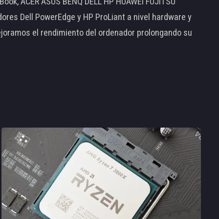
MacBook, ACER ASUS BENQ DELL HP HUAWEI FUJITSU
s Dell PowerEdge y HP ProLiant a nivel hardware y
ejoramos el rendimiento del ordenador prolongando su