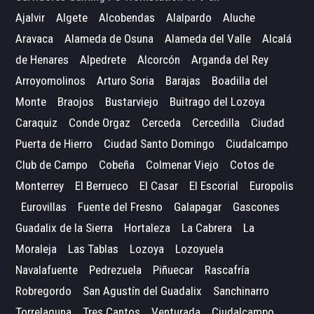
Ajalvir
Algete
Alcobendas
Alalpardo
Aluche
Aravaca
Alameda de Osuna
Alameda del Valle
Alcalá
de Henares
Alpedrete
Alcorcón
Arganda del Rey
Arroyomolinos
Arturo Soria
Barajas
Boadilla del
Monte
Braojos
Bustarviejo
Buitrago del Lozoya
Caraquiz
Conde Orgaz
Cerceda
Cercedilla
Ciudad
Puerta de Hierro
Ciudad Santo Domingo
Ciudalcampo
Club de Campo
Cobeña
Colmenar Viejo
Cotos de
Monterrey
El Berrueco
El Casar
El Escorial
Europolis
Eurovillas
Fuente del Fresno
Galapagar
Gascones
Guadalix de la Sierra
Hortaleza
La Cabrera
La
Moraleja
Las Tablas
Lozoya
Lozoyuela
Navalafuente
Pedrezuela
Piñuecar
Rascafría
Robregordo
San Agustín del Guadalix
Sanchinarro
Torrelaguna
Tres Cantos
Venturada
Ciudalcampo