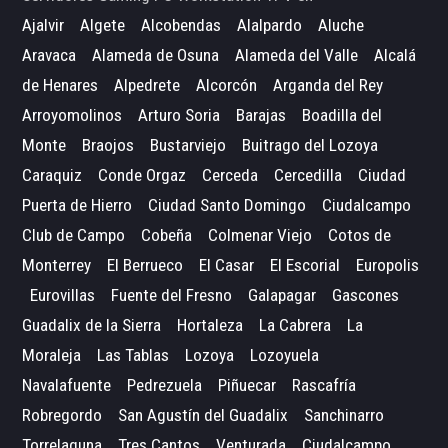
Ajalvir
Algete
Alcobendas
Alalpardo
Aluche
Aravaca
Alameda de Osuna
Alameda del Valle
Alcalá
de Henares
Alpedrete
Alcorcón
Arganda del Rey
Arroyomolinos
Arturo Soria
Barajas
Boadilla del
Monte
Braojos
Bustarviejo
Buitrago del Lozoya
Caraquiz
Conde Orgaz
Cerceda
Cercedilla
Ciudad
Puerta de Hierro
Ciudad Santo Domingo
Ciudalcampo
Club de Campo
Cobeña
Colmenar Viejo
Cotos de
Monterrey
El Berrueco
El Casar
El Escorial
Europolis
Eurovillas
Fuente del Fresno
Galapagar
Gascones
Guadalix de la Sierra
Hortaleza
La Cabrera
La
Moraleja
Las Tablas
Lozoya
Lozoyuela
Navalafuente
Pedrezuela
Piñuecar
Rascafría
Robregordo
San Agustín del Guadalix
Sanchinarro
Torrelaguna
Tres Cantos
Venturada
Ciudalcampo