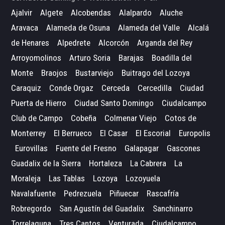
Ajalvir
Algete
Alcobendas
Alalpardo
Aluche
Aravaca
Alameda de Osuna
Alameda del Valle
Alcalá
de Henares
Alpedrete
Alcorcón
Arganda del Rey
Arroyomolinos
Arturo Soria
Barajas
Boadilla del
Monte
Braojos
Bustarviejo
Buitrago del Lozoya
Caraquiz
Conde Orgaz
Cerceda
Cercedilla
Ciudad
Puerta de Hierro
Ciudad Santo Domingo
Ciudalcampo
Club de Campo
Cobeña
Colmenar Viejo
Cotos de
Monterrey
El Berrueco
El Casar
El Escorial
Europolis
Eurovillas
Fuente del Fresno
Galapagar
Gascones
Guadalix de la Sierra
Hortaleza
La Cabrera
La
Moraleja
Las Tablas
Lozoya
Lozoyuela
Navalafuente
Pedrezuela
Piñuecar
Rascafría
Robregordo
San Agustín del Guadalix
Sanchinarro
Torrelaguna
Tres Cantos
Venturada
Ciudalcampo