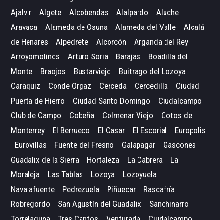
Ajalvir
Algete
Alcobendas
Alalpardo
Aluche
Aravaca
Alameda de Osuna
Alameda del Valle
Alcalá
de Henares
Alpedrete
Alcorcón
Arganda del Rey
Arroyomolinos
Arturo Soria
Barajas
Boadilla del
Monte
Braojos
Bustarviejo
Buitrago del Lozoya
Caraquiz
Conde Orgaz
Cerceda
Cercedilla
Ciudad
Puerta de Hierro
Ciudad Santo Domingo
Ciudalcampo
Club de Campo
Cobeña
Colmenar Viejo
Cotos de
Monterrey
El Berrueco
El Casar
El Escorial
Europolis
Eurovillas
Fuente del Fresno
Galapagar
Gascones
Guadalix de la Sierra
Hortaleza
La Cabrera
La
Moraleja
Las Tablas
Lozoya
Lozoyuela
Navalafuente
Pedrezuela
Piñuecar
Rascafría
Robregordo
San Agustín del Guadalix
Sanchinarro
Torrelaguna
Tres Cantos
Venturada
Ciudalcampo