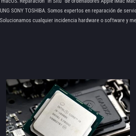
le macOS. Reparación "In Situ" de ordenadores Apple iMac 
 SONY TOSHIBA. Somos expertos en reparación de servidore
 Solucionamos cualquier incidencia hardware o software y m