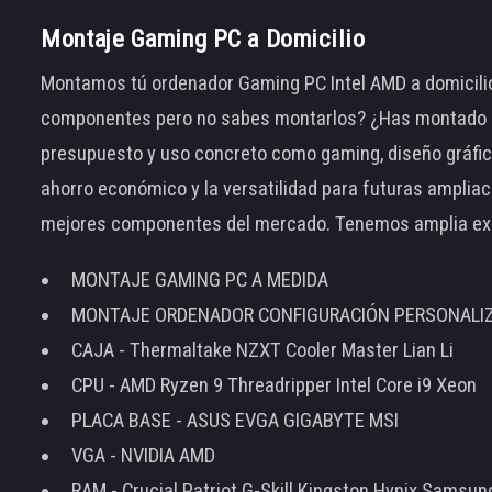
Montaje Gaming PC a Domicilio
Montamos tú ordenador Gaming PC Intel AMD a domicilio
componentes pero no sabes montarlos? ¿Has montado el
presupuesto y uso concreto como gaming, diseño gráfic
ahorro económico y la versatilidad para futuras amplia
mejores componentes del mercado. Tenemos amplia ex
MONTAJE GAMING PC A MEDIDA
MONTAJE ORDENADOR CONFIGURACIÓN PERSONALI
CAJA - Thermaltake NZXT Cooler Master Lian Li
CPU - AMD Ryzen 9 Threadripper Intel Core i9 Xeon
PLACA BASE - ASUS EVGA GIGABYTE MSI
VGA - NVIDIA AMD
RAM - Crucial Patriot G-Skill Kingston Hynix Samsu