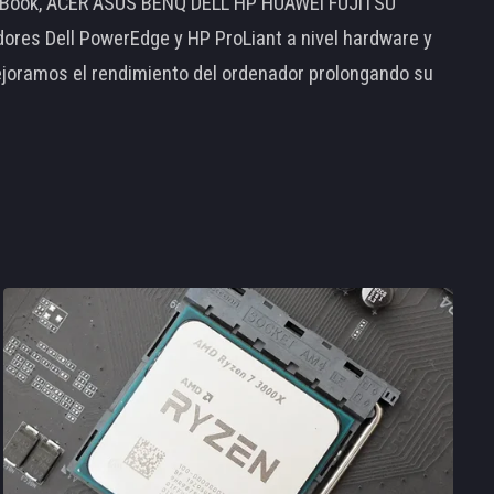
MacBook, ACER ASUS BENQ DELL HP HUAWEI FUJITSU
s Dell PowerEdge y HP ProLiant a nivel hardware y
ejoramos el rendimiento del ordenador prolongando su