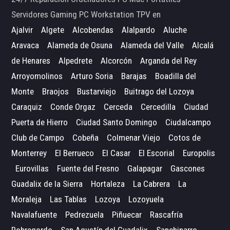
Servidores Gaming PC Workstation TPV en
Ajalvir
Algete
Alcobendas
Alalpardo
Aluche
Aravaca
Alameda de Osuna
Alameda del Valle
Alcalá
de Henares
Alpedrete
Alcorcón
Arganda del Rey
Arroyomolinos
Arturo Soria
Barajas
Boadilla del
Monte
Braojos
Bustarviejo
Buitrago del Lozoya
Caraquiz
Conde Orgaz
Cerceda
Cercedilla
Ciudad
Puerta de Hierro
Ciudad Santo Domingo
Ciudalcampo
Club de Campo
Cobeña
Colmenar Viejo
Cotos de
Monterrey
El Berrueco
El Casar
El Escorial
Europolis
Eurovillas
Fuente del Fresno
Galapagar
Gascones
Guadalix de la Sierra
Hortaleza
La Cabrera
La
Moraleja
Las Tablas
Lozoya
Lozoyuela
Navalafuente
Pedrezuela
Piñuecar
Rascafría