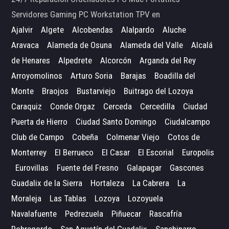
Servidores Gaming PC Workstation TPV en
Ajalvir
Algete
Alcobendas
Alalpardo
Aluche
Aravaca
Alameda de Osuna
Alameda del Valle
Alcalá
de Henares
Alpedrete
Alcorcón
Arganda del Rey
Arroyomolinos
Arturo Soria
Barajas
Boadilla del
Monte
Braojos
Bustarviejo
Buitrago del Lozoya
Caraquiz
Conde Orgaz
Cerceda
Cercedilla
Ciudad
Puerta de Hierro
Ciudad Santo Domingo
Ciudalcampo
Club de Campo
Cobeña
Colmenar Viejo
Cotos de
Monterrey
El Berrueco
El Casar
El Escorial
Europolis
Eurovillas
Fuente del Fresno
Galapagar
Gascones
Guadalix de la Sierra
Hortaleza
La Cabrera
La
Moraleja
Las Tablas
Lozoya
Lozoyuela
Navalafuente
Pedrezuela
Piñuecar
Rascafría