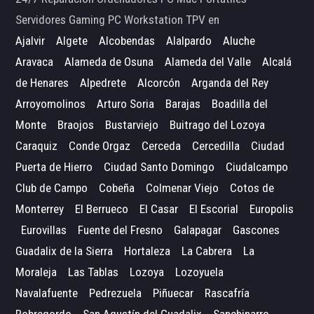
Servidores Gaming PC Workstation TPV en
Ajalvir
Algete
Alcobendas
Alalpardo
Aluche
Aravaca
Alameda de Osuna
Alameda del Valle
Alcalá
de Henares
Alpedrete
Alcorcón
Arganda del Rey
Arroyomolinos
Arturo Soria
Barajas
Boadilla del
Monte
Braojos
Bustarviejo
Buitrago del Lozoya
Caraquiz
Conde Orgaz
Cerceda
Cercedilla
Ciudad
Puerta de Hierro
Ciudad Santo Domingo
Ciudalcampo
Club de Campo
Cobeña
Colmenar Viejo
Cotos de
Monterrey
El Berrueco
El Casar
El Escorial
Europolis
Eurovillas
Fuente del Fresno
Galapagar
Gascones
Guadalix de la Sierra
Hortaleza
La Cabrera
La
Moraleja
Las Tablas
Lozoya
Lozoyuela
Navalafuente
Pedrezuela
Piñuecar
Rascafría