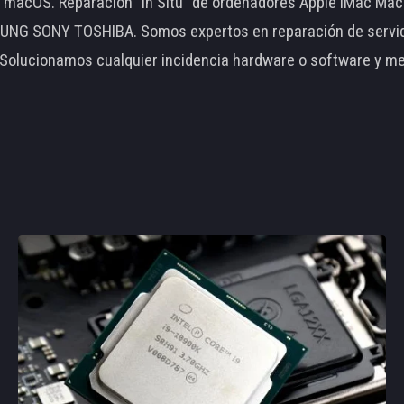
le macOS. Reparación "In Situ" de ordenadores Apple iMac 
 SONY TOSHIBA. Somos expertos en reparación de servidore
 Solucionamos cualquier incidencia hardware o software y m