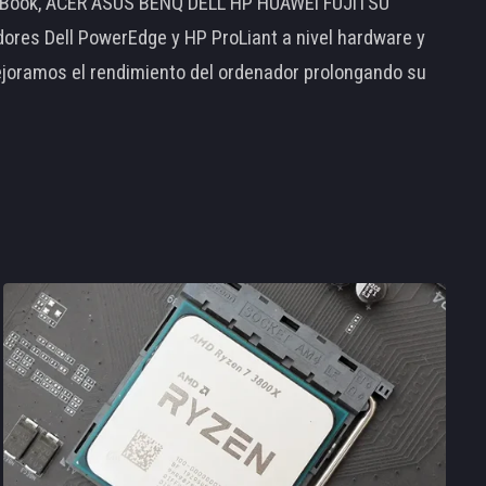
MacBook, ACER ASUS BENQ DELL HP HUAWEI FUJITSU
s Dell PowerEdge y HP ProLiant a nivel hardware y
ejoramos el rendimiento del ordenador prolongando su