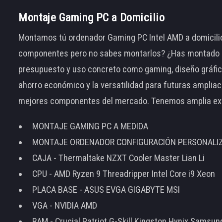
Montaje Gaming PC a Domicilio
Montamos tú ordenador Gaming PC Intel AMD a domicilio
componentes pero no sabes montarlos? ¿Has montado el
presupuesto y uso concreto como gaming, diseño gráfic
ahorro económico y la versatilidad para futuras amplia
mejores componentes del mercado. Tenemos amplia ex
MONTAJE GAMING PC A MEDIDA
MONTAJE ORDENADOR CONFIGURACIÓN PERSONALI
CAJA - Thermaltake NZXT Cooler Master Lian Li
CPU - AMD Ryzen 9 Threadripper Intel Core i9 Xeon
PLACA BASE - ASUS EVGA GIGABYTE MSI
VGA - NVIDIA AMD
RAM - Crucial Patriot G-Skill Kingston Hynix Samsu