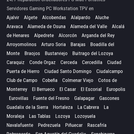
Servidores Gaming PC Workstation TPV en
Ajalvir
Algete
Alcobendas
Alalpardo
Aluche
Aravaca
Alameda de Osuna
Alameda del Valle
Alcalá
de Henares
Alpedrete
Alcorcón
Arganda del Rey
Arroyomolinos
Arturo Soria
Barajas
Boadilla del
Monte
Braojos
Bustarviejo
Buitrago del Lozoya
Caraquiz
Conde Orgaz
Cerceda
Cercedilla
Ciudad
Puerta de Hierro
Ciudad Santo Domingo
Ciudalcampo
Club de Campo
Cobeña
Colmenar Viejo
Cotos de
Monterrey
El Berrueco
El Casar
El Escorial
Europolis
Eurovillas
Fuente del Fresno
Galapagar
Gascones
Guadalix de la Sierra
Hortaleza
La Cabrera
La
Moraleja
Las Tablas
Lozoya
Lozoyuela
Navalafuente
Pedrezuela
Piñuecar
Rascafría