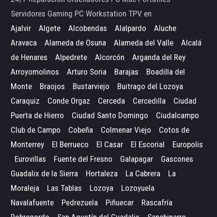
Servidores Gaming PC Workstation TPV en
Ajalvir
Algete
Alcobendas
Alalpardo
Aluche
Aravaca
Alameda de Osuna
Alameda del Valle
Alcalá
de Henares
Alpedrete
Alcorcón
Arganda del Rey
Arroyomolinos
Arturo Soria
Barajas
Boadilla del
Monte
Braojos
Bustarviejo
Buitrago del Lozoya
Caraquiz
Conde Orgaz
Cerceda
Cercedilla
Ciudad
Puerta de Hierro
Ciudad Santo Domingo
Ciudalcampo
Club de Campo
Cobeña
Colmenar Viejo
Cotos de
Monterrey
El Berrueco
El Casar
El Escorial
Europolis
Eurovillas
Fuente del Fresno
Galapagar
Gascones
Guadalix de la Sierra
Hortaleza
La Cabrera
La
Moraleja
Las Tablas
Lozoya
Lozoyuela
Navalafuente
Pedrezuela
Piñuecar
Rascafría