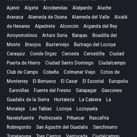
Ajalvir
Algete
Alcobendas
Alalpardo
Aluche
Aravaca
Alameda de Osuna
Alameda del Valle
Alcalá
de Henares
Alpedrete
Alcorcón
Arganda del Rey
Arroyomolinos
Arturo Soria
Barajas
Boadilla del
Monte
Braojos
Bustarviejo
Buitrago del Lozoya
Caraquiz
Conde Orgaz
Cerceda
Cercedilla
Ciudad
Puerta de Hierro
Ciudad Santo Domingo
Ciudalcampo
Club de Campo
Cobeña
Colmenar Viejo
Cotos de
Monterrey
El Berrueco
El Casar
El Escorial
Europolis
Eurovillas
Fuente del Fresno
Galapagar
Gascones
Guadalix de la Sierra
Hortaleza
La Cabrera
La
Moraleja
Las Tablas
Lozoya
Lozoyuela
Navalafuente
Pedrezuela
Piñuecar
Rascafría
Robregordo
San Agustín del Guadalix
Sanchinarro
Torrelaguna
Tres Cantos
Venturada
Ciudalcampo