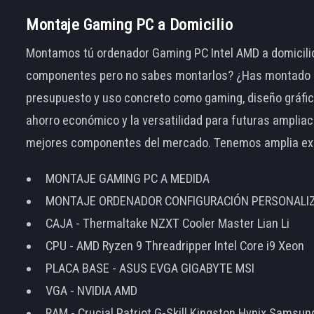
Montaje Gaming PC a Domicilio
Montamos tú ordenador Gaming PC Intel AMD a domicilio
componentes pero no sabes montarlos? ¿Has montado el
presupuesto y uso concreto como gaming, diseño gráfic
ahorro económico y la versatilidad para futuras amplia
mejores componentes del mercado. Tenemos amplia ex
MONTAJE GAMING PC A MEDIDA
MONTAJE ORDENADOR CONFIGURACIÓN PERSONALI
CAJA - Thermaltake NZXT Cooler Master Lian Li
CPU - AMD Ryzen 9 Threadripper Intel Core i9 Xeon
PLACA BASE - ASUS EVGA GIGABYTE MSI
VGA - NVIDIA AMD
RAM - Crucial Patriot G-Skill Kingston Hynix Samsu