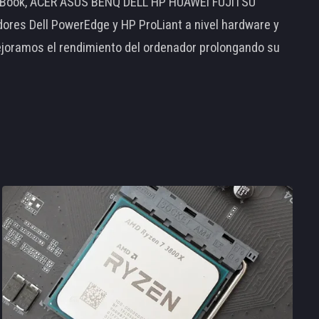
MacBook, ACER ASUS BENQ DELL HP HUAWEI FUJITSU
s Dell PowerEdge y HP ProLiant a nivel hardware y
ejoramos el rendimiento del ordenador prolongando su