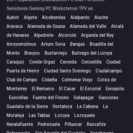
Servidores Gaming PC Workstation TPV en
Ajalvir
Algete
Alcobendas
Alalpardo
Aluche
Aravaca
Alameda de Osuna
Alameda del Valle
Alcalá
de Henares
Alpedrete
Alcorcón
Arganda del Rey
Arroyomolinos
Arturo Soria
Barajas
Boadilla del
Monte
Braojos
Bustarviejo
Buitrago del Lozoya
Caraquiz
Conde Orgaz
Cerceda
Cercedilla
Ciudad
Puerta de Hierro
Ciudad Santo Domingo
Ciudalcampo
Club de Campo
Cobeña
Colmenar Viejo
Cotos de
Monterrey
El Berrueco
El Casar
El Escorial
Europolis
Eurovillas
Fuente del Fresno
Galapagar
Gascones
Guadalix de la Sierra
Hortaleza
La Cabrera
La
Moraleja
Las Tablas
Lozoya
Lozoyuela
Navalafuente
Pedrezuela
Piñuecar
Rascafría