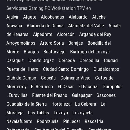
Servidores Gaming PC Workstation TPV en
Ajalvir
Algete
Alcobendas
Alalpardo
Aluche
Aravaca
Alameda de Osuna
Alameda del Valle
Alcalá
de Henares
Alpedrete
Alcorcón
Arganda del Rey
Arroyomolinos
Arturo Soria
Barajas
Boadilla del
Monte
Braojos
Bustarviejo
Buitrago del Lozoya
Caraquiz
Conde Orgaz
Cerceda
Cercedilla
Ciudad
Puerta de Hierro
Ciudad Santo Domingo
Ciudalcampo
Club de Campo
Cobeña
Colmenar Viejo
Cotos de
Monterrey
El Berrueco
El Casar
El Escorial
Europolis
Eurovillas
Fuente del Fresno
Galapagar
Gascones
Guadalix de la Sierra
Hortaleza
La Cabrera
La
Moraleja
Las Tablas
Lozoya
Lozoyuela
Navalafuente
Pedrezuela
Piñuecar
Rascafría