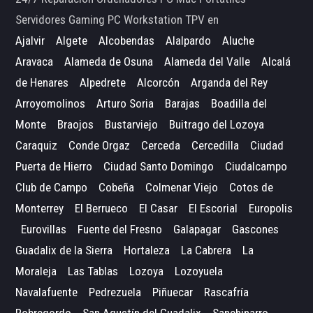
Servidores Gaming PC Workstation TPV en
Ajalvir
Algete
Alcobendas
Alalpardo
Aluche
Aravaca
Alameda de Osuna
Alameda del Valle
Alcalá
de Henares
Alpedrete
Alcorcón
Arganda del Rey
Arroyomolinos
Arturo Soria
Barajas
Boadilla del
Monte
Braojos
Bustarviejo
Buitrago del Lozoya
Caraquiz
Conde Orgaz
Cerceda
Cercedilla
Ciudad
Puerta de Hierro
Ciudad Santo Domingo
Ciudalcampo
Club de Campo
Cobeña
Colmenar Viejo
Cotos de
Monterrey
El Berrueco
El Casar
El Escorial
Europolis
Eurovillas
Fuente del Fresno
Galapagar
Gascones
Guadalix de la Sierra
Hortaleza
La Cabrera
La
Moraleja
Las Tablas
Lozoya
Lozoyuela
Navalafuente
Pedrezuela
Piñuecar
Rascafría